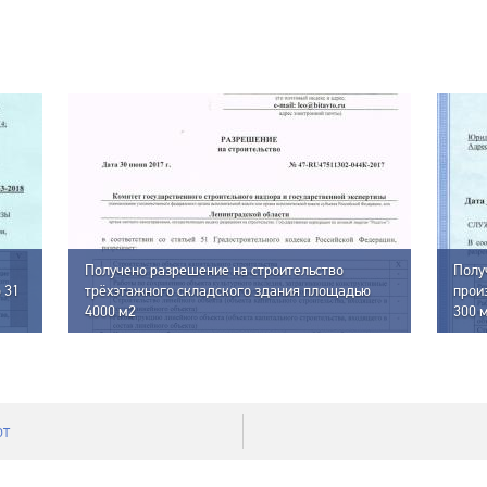
Получено разрешение на строительство
Полу
 31
трёхэтажного складского здания площадью
прои
4000 м2
300 
4 000 кв.мСкладское
13 30
от