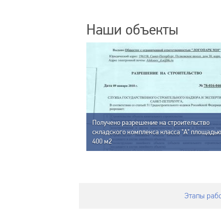
Наши объекты
Получено разрешение на строительство
складского комплекса класса "А" площадью
400 м2
31 400 кв.мСкладское
Этапы раб