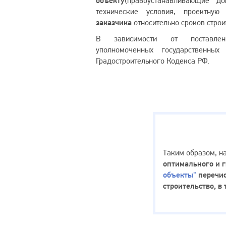
объекту
(правоустанавливающие до
технические условия, проектн
заказчика
относительно сроков строи
В зависимости от поставле
уполномоченных государственны
Градостроительного Кодекса РФ.
Достижения
Таким образом, н
оптимального и г
объекты"
перечис
строительство, в 