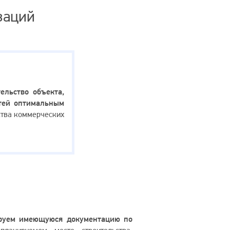
заций
ельство объекта,
стей оптимальным
ства коммерческих
руем имеющуюся документацию по