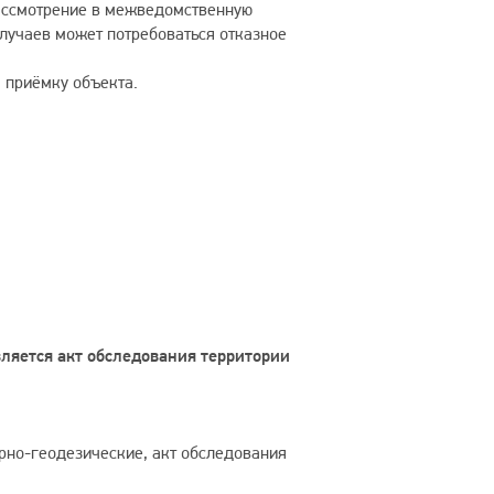
рассмотрение в межведомственную
случаев может потребоваться отказное
 приёмку объекта.
вляется акт обследования территории
но-геодезические, акт обследования