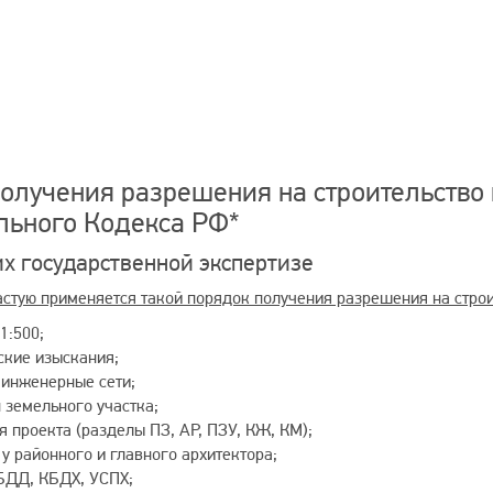
олучения разрешения на строительство в
ельного Кодекса РФ*
х государственной экспертизе
астую применяется такой порядок получения разрешения на строи
1:500;
кие изыскания;
 инженерные сети;
 земельного участка;
 проекта (разделы ПЗ, АР, ПЗУ, КЖ, КМ);
у районного и главного архитектора;
БДД, КБДХ, УСПХ;