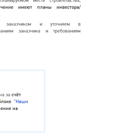
планируемом месте строительства,
ачение имеют планы инвестора/
 с заказчиком и уточняем в
ланиям заказчика и требованиям
ка за
счёт
 блоке
"Наши
шение на