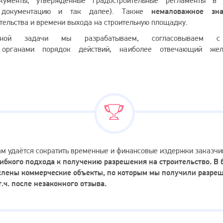
кументы, утверждённые градостроительные регламенты в 
ую документацию и так далее). Также
немаловажное зн
тельства и времени выхода на строительную площадку.
нной задачи мы разрабатываем, согласовываем
х органами порядок действий, наиболее отвечающий же
ам удаётся сократить временные и финансовые издержки заказчи
ибкого подхода к получению разрешения на строительство. В
лены коммерческие объекты, по которым мы получили разре
т.ч. после незаконного отзыва.