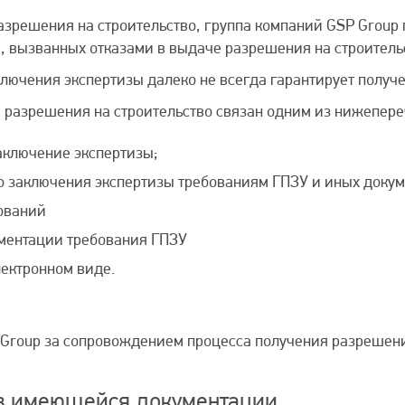
зрешения на строительство, группа компаний GSP Group
а, вызванных отказами в выдаче разрешения на строител
ючения экспертизы далеко не всегда гарантирует получе
е разрешения на строительство связан одним из нижепер
аключение экспертизы;
о заключения экспертизы требованиям ГПЗУ и иных докум
ований
ументации требования ГПЗУ
лектронном виде.
Group за сопровождением процесса получения разрешения
 имеющейся документации