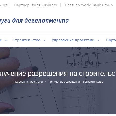
рынке
Партнер Doing Business
Партнер World Bank Group
луги для
девелопмента
е
Строительство
Управление проектами
Порт
лучение разрешения на строительс
Управление проектами
Получение разрешения на строительство