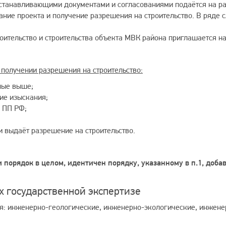
оустанавливающими документами и согласованиями подаётся на 
ание проекта и получение разрешения на строительство. В ряде 
оительство и строительства объекта МВК района приглашается на
получении разрешения на строительство:
нные выше;
ие изыскания;
 ПП РФ;
и выдаёт разрешение на строительство.
 порядок в целом, идентичен порядку, указанному в п.1, доба
 государственной экспертизе
: инженерно-геологические, инженерно-экологические, инженер