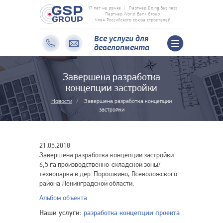
Перейти
17 лет на рынке
Партнер Doing Business
к
Партнер World Bank Group
Член Российского союза строителей
основному
содержанию
Все услуги для
Toggle
девелопмента
navigation
Завершена разработка
концепции застройки
Новости
Завершена разработка концепции
застройки
21.05.2018
Завершена разработка концепции застройки
6,5 га производственно-складской зоны/
технопарка в дер. Порошкино, Всеволожского
района Ленинградской области.
Альбом объекта
Наши услуги:
разработка концепции проекта