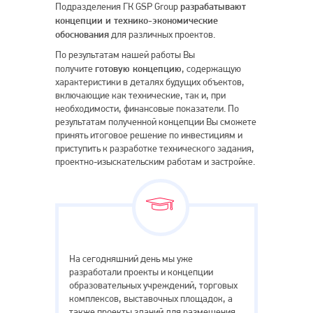
Производственно-складская зона в
склад
разрабатывают
Подразделения ГК GSP Group
дер. Порошкино, Всеволожского
Красн
концепции и технико-экономические
района Ленобласти
Пете
обоснования
для различных проектов.
18 560 кв.мСкладское, Производственное
По результатам нашей работы Вы
3 400 к
готовую концепцию
получите
, содержащую
характеристики в деталях будущих объектов,
включающие как технические, так и, при
необходимости, финансовые показатели. По
результатам полученной концепции Вы сможете
принять итоговое решение по инвестициям и
приступить к разработке технического задания,
проектно-изыскательским работам и застройке.
reference
На сегодняшний день мы уже
разработали проекты и концепции
образовательных учреждений, торговых
комплексов, выставочных площадок, а
также проекты зданий для размещения