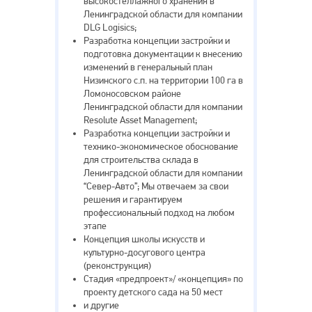
высокостеллажного хранения в
Ленинградской области для компании
DLG Logisics;
Разработка концепции застройки и
подготовка документации к внесению
изменений в генеральный план
Низинского с.п. на территории 100 га в
Ломоносовском районе
Ленинградской области для компании
Resolute Asset Management;
Разработка концепции застройки и
технико-экономическое обоснование
для строительства склада в
Ленинградской области для компании
“Север-Авто”; Мы отвечаем за свои
решения и гарантируем
профессиональный подход на любом
этапе
Концепция школы искусств и
культурно-досугового центра
(реконструкция)
Cтадия «предпроект»/ «концепция» по
проекту детского сада на 50 мест
и другие